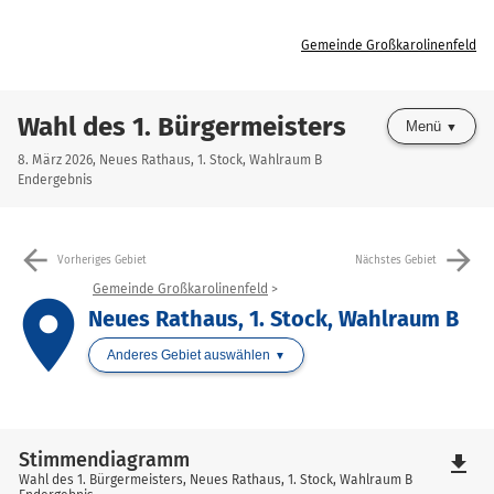
Gemeinde Großkarolinenfeld
Wahl des 1. Bürgermeisters
Menü
8. März 2026, Neues Rathaus, 1. Stock, Wahlraum B
Endergebnis
arrow_back
arrow_forward
Vorheriges Gebiet
Nächstes Gebiet
Gemeinde Großkarolinenfeld
place
Neues Rathaus, 1. Stock, Wahlraum B
Anderes Gebiet auswählen
Stimmendiagramm
file_download
Wahl des 1. Bürgermeisters, Neues Rathaus, 1. Stock, Wahlraum B