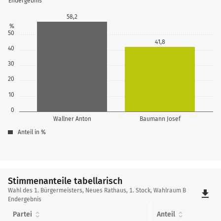
Endergebnis
58,2
%
50
41,8
40
30
20
10
0
Wallner Anton
Baumann Josef
Anteil in %
Stimmenanteile tabellarisch
Stimmenanteile
Wahl des 1. Bürgermeisters, Neues Rathaus, 1. Stock, Wahlraum B
file_download
tabellarisch
Endergebnis
Partei
Anteil