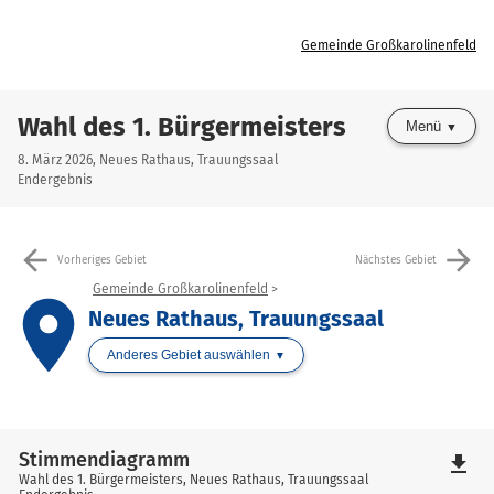
Gemeinde Großkarolinenfeld
Wahl des 1. Bürgermeisters
Menü
8. März 2026, Neues Rathaus, Trauungssaal
Endergebnis
arrow_back
arrow_forward
Vorheriges Gebiet
Nächstes Gebiet
Gemeinde Großkarolinenfeld
place
Neues Rathaus, Trauungssaal
Anderes Gebiet auswählen
Stimmendiagramm
file_download
Wahl des 1. Bürgermeisters, Neues Rathaus, Trauungssaal