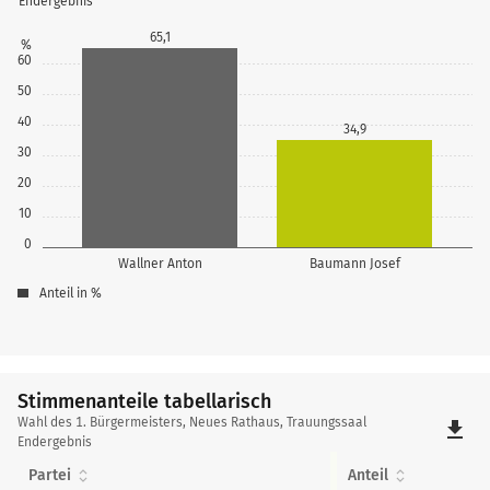
Endergebnis
65,1
%
60
50
40
34,9
30
20
10
0
Wallner Anton
Baumann Josef
Anteil in %
Stimmenanteile tabellarisch
Stimmenanteile
Wahl des 1. Bürgermeisters, Neues Rathaus, Trauungssaal
file_download
tabellarisch
Endergebnis
Partei
Anteil